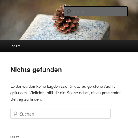
Zum
Zum
ökologisch. sozial. gerecht. demokratisch.
primären
sekundären
Such
Inhalt
Inhalt
springen
springen
Johannes Schölch-Mundorf
Hauptmenü
Start
Nichts gefunden
Leider wurden keine Ergebnisse für das aufgerufene Archiv
gefunden. Vielleicht hilft dir die Suche dabei, einen passenden
Beitrag zu finden.
Suchen
META