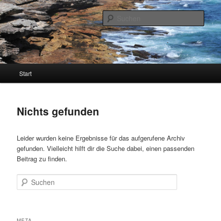
Zum
Zum
ökologisch. sozial. gerecht. demokratisch.
primären
sekundären
Such
Inhalt
Inhalt
springen
springen
Johannes Schölch-Mundorf
Hauptmenü
Start
Nichts gefunden
Leider wurden keine Ergebnisse für das aufgerufene Archiv
gefunden. Vielleicht hilft dir die Suche dabei, einen passenden
Beitrag zu finden.
Suchen
META